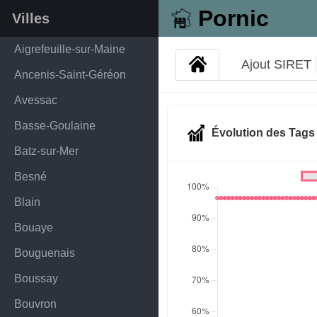
Pornic
Villes
Aigrefeuille-sur-Maine
Ajout SIRET
Ancenis-Saint-Géréon
Avessac
Basse-Goulaine
Évolution des Tag
Batz-sur-Mer
Besné
Blain
Bouaye
Bouguenais
Boussay
Bouvron