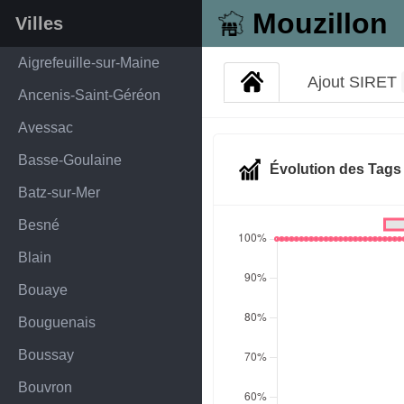
Mouzillon
Villes
Aigrefeuille-sur-Maine
Ajout SIRET
Ancenis-Saint-Géréon
Avessac
Basse-Goulaine
Évolution des Tag
Batz-sur-Mer
Besné
Blain
Bouaye
Bouguenais
Boussay
Bouvron