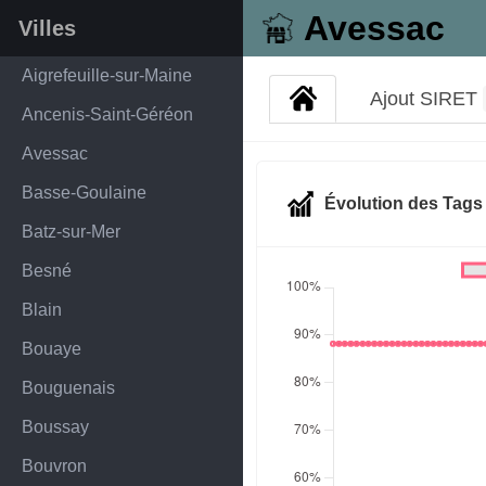
Avessac
Villes
Aigrefeuille-sur-Maine
Ajout SIRET
Ancenis-Saint-Géréon
Avessac
Basse-Goulaine
Évolution des Tag
Batz-sur-Mer
Besné
Blain
Bouaye
Bouguenais
Boussay
Bouvron