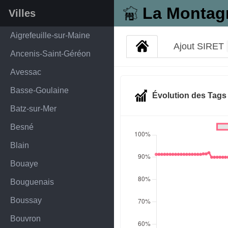
La Montag
Villes
Aigrefeuille-sur-Maine
Ajout SIRET
Ancenis-Saint-Géréon
Avessac
Basse-Goulaine
Évolution des Tag
Batz-sur-Mer
Besné
Blain
Bouaye
Bouguenais
Boussay
Bouvron