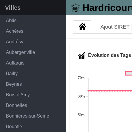
Hardricour
Villes
Ablis
Ajout SIRET
Achères
Andrésy
Aubergenville
Évolution des Tag
Auffargis
Bailly
Beynes
Bois-d'Arcy
Bonnelles
Bonnières-sur-Seine
Bouafle