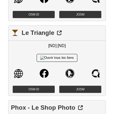
OSM iD
JOSM
Le Triangle
[ND] [ND]
OSM iD
JOSM
Phox - Le Shop Photo