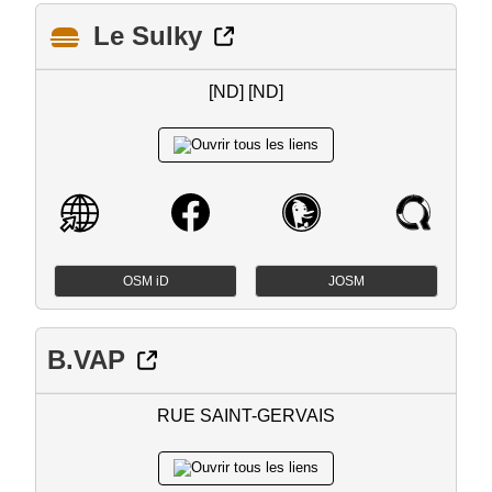
Le Sulky
[ND] [ND]
OSM iD
JOSM
B.VAP
RUE SAINT-GERVAIS