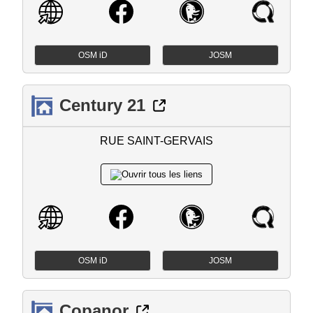
OSM iD
JOSM
Century 21
RUE SAINT-GERVAIS
OSM iD
JOSM
Copanor