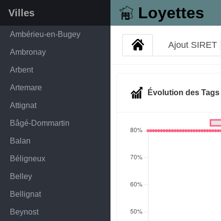
Loyettes
Villes
Ambérieu-en-Bugey
Ajout SIRET
Ambronay
Arbent
Artemare
Évolution des Tag
Attignat
Bâgé-Dommartin
Balan
Béligneux
Belley
Bellignat
Beynost