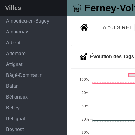
Ferney-Vol
Villes
Ambérieu-en-Bugey
Ajout SIRET
Ambronay
Arbent
Artemare
Évolution des Tag
Attignat
Bâgé-Dommartin
Balan
Béligneux
Belley
Bellignat
Beynost