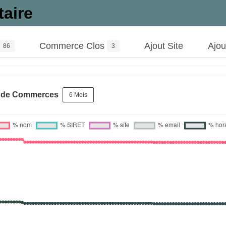
taire
Commerce Clos
Ajout Site
Ajo
86
3
s de Commerces
6 Mois