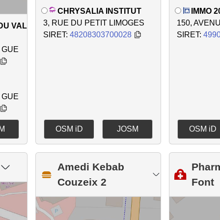
CHRYSALIA INSTITUT
IMMO 2
3, RUE DU PETIT LIMOGES
150, AVEN
DU VAL
SIRET:
48208303700028
SIRET:
499
U GUE
U GUE
M
OSM iD
JOSM
OSM iD
Amedi Kebab
Pharm
Couzeix 2
Font