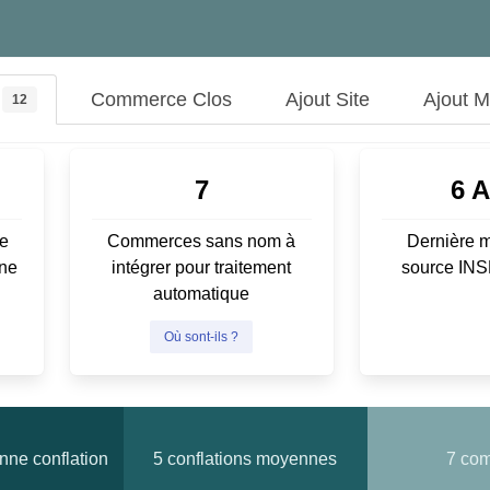
Commerce Clos
Ajout Site
Ajout 
12
7
6 
e
Commerces sans nom à
Dernière m
ene
intégrer pour traitement
source IN
automatique
Où sont-ils ?
ne conflation
5 conflations moyennes
7 co