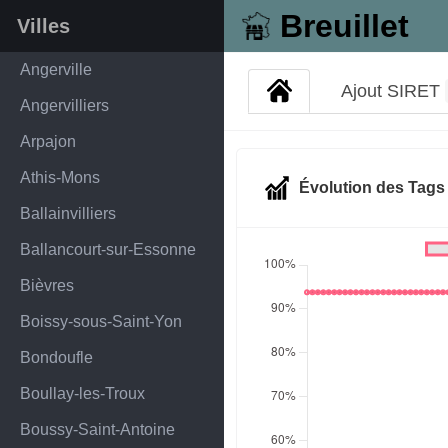
Breuillet
Villes
Angerville
Ajout SIRET
Angervilliers
Arpajon
Athis-Mons
Évolution des Tag
Ballainvilliers
Ballancourt-sur-Essonne
Bièvres
Boissy-sous-Saint-Yon
Bondoufle
Boullay-les-Troux
Boussy-Saint-Antoine