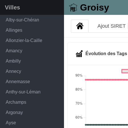
Groisy
Villes
Alby-sur-Chéran
Ajout SIRET
Allinges
Allonzier-la-Caille
Amancy
Évolution des Tag
Ambilly
Annecy
Annemasse
Anthy-sur-Léman
Archamps
Argonay
Ayse