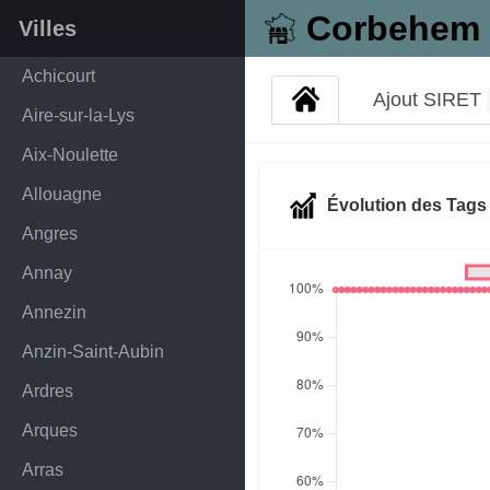
Corbehem
Villes
Achicourt
Ajout SIRET
Aire-sur-la-Lys
Aix-Noulette
Allouagne
Évolution des Tag
Angres
Annay
Annezin
Anzin-Saint-Aubin
Ardres
Arques
Arras