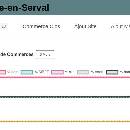
e-en-Serval
Commerce Clos
Ajout Site
Ajout M
13
s de Commerces
6 Mois