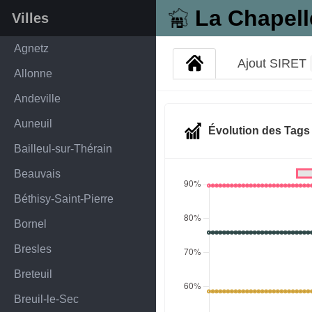
La Chapell
Villes
Agnetz
Ajout SIRET
Allonne
Andeville
Auneuil
Évolution des Tag
Bailleul-sur-Thérain
Beauvais
Béthisy-Saint-Pierre
Bornel
Bresles
Breteuil
Breuil-le-Sec