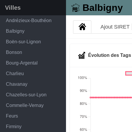
Balbigny
Villes
Andrézieux-Bouthéon
Ajout SIRET
Balbigny
Boën-sur-Lignon
Bonson
Évolution des Tag
Bourg-Argental
Charlieu
Chavanay
Chazelles-sur-Lyon
Commelle-Vernay
Feurs
Firminy