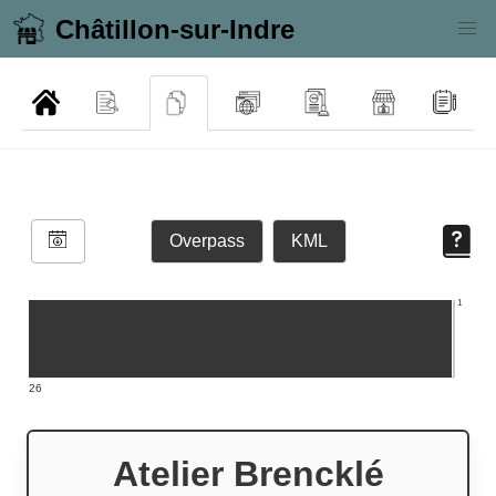
Châtillon-sur-Indre
Overpass
KML
1
26
Atelier Brencklé