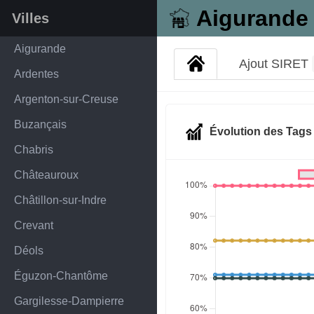
Aigurande
Villes
Aigurande
Ajout SIRET
Ardentes
Argenton-sur-Creuse
Buzançais
Évolution des Tag
Chabris
Châteauroux
Châtillon-sur-Indre
Crevant
Déols
Éguzon-Chantôme
Gargilesse-Dampierre