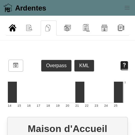
Ardentes
Overpass
KML
1
14
15
16
17
18
19
20
21
22
23
24
25
Maison d'Accueil