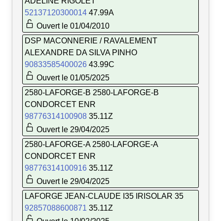
ADELINE RIGOLET
52137120300014
47.99A
Ouvert le 01/04/2010
DSP MACONNERIE / RAVALEMENT
ALEXANDRE DA SILVA PINHO
90833585400026
43.99C
Ouvert le 01/05/2025
2580-LAFORGE-B 2580-LAFORGE-B
CONDORCET ENR
98776314100908
35.11Z
Ouvert le 29/04/2025
2580-LAFORGE-A 2580-LAFORGE-A
CONDORCET ENR
98776314100916
35.11Z
Ouvert le 29/04/2025
LAFORGE JEAN-CLAUDE I35 IRISOLAR 35
92857088600871
35.11Z