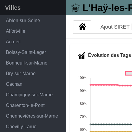
L'Haÿ-les-
Villes
Ablon-sur-Seine
Ajout SIRET
Alfortville
Arcueil
Boissy-Saint-Léger
Évolution des Tag
Bonneuil-sur-Marne
Bry-sur-Marne
Cachan
Champigny-sur-Marne
Charenton-le-Pont
Chennevières-sur-Marne
Chevilly-Larue