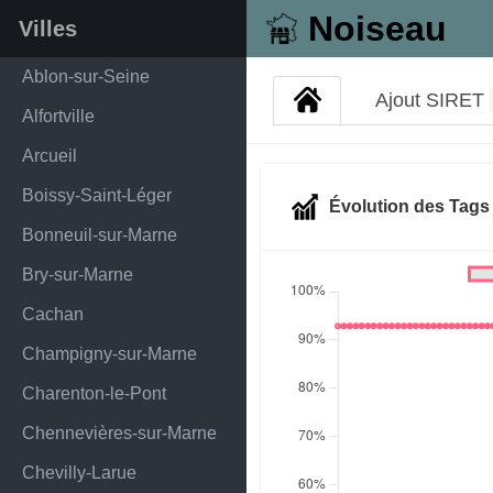
Noiseau
Villes
Ablon-sur-Seine
Ajout SIRET
Alfortville
Arcueil
Boissy-Saint-Léger
Évolution des Tag
Bonneuil-sur-Marne
Bry-sur-Marne
Cachan
Champigny-sur-Marne
Charenton-le-Pont
Chennevières-sur-Marne
Chevilly-Larue