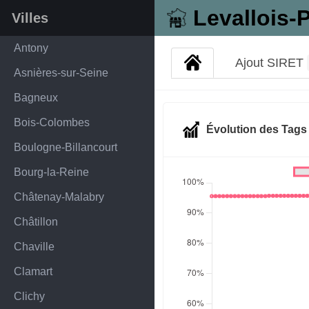
Levallois-P
Villes
Antony
Ajout SIRET
Asnières-sur-Seine
Bagneux
Bois-Colombes
Évolution des Tag
Boulogne-Billancourt
Bourg-la-Reine
Châtenay-Malabry
Châtillon
Chaville
Clamart
Clichy