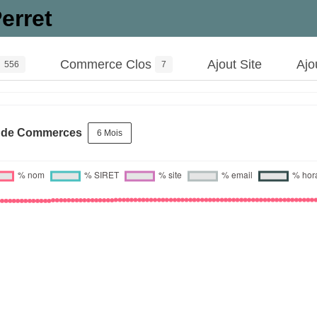
erret
Commerce Clos
Ajout Site
Ajo
556
7
s de Commerces
6 Mois