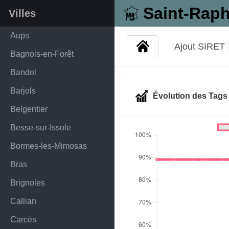
Saint-Raph
Villes
Aups
Ajout SIRET
Bagnols-en-Forêt
Bandol
Barjols
Évolution des Tag
Belgentier
Besse-sur-Issole
Bormes-les-Mimosas
Bras
Brignoles
Callian
Carcès