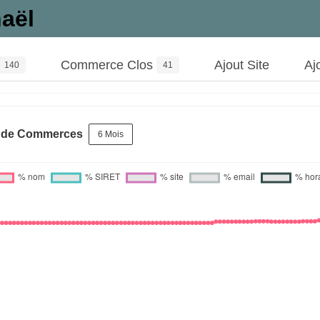
aël
Commerce Clos
Ajout Site
Aj
140
41
s de Commerces
6 Mois