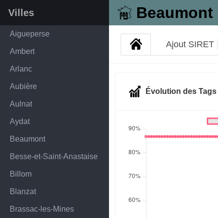
Beaumont
Villes
Aigueperse
Ajout SIRET
Ambert
Arlanc
Aubière
Évolution des Tag
Aulnat
Aydat
Beaumont
Besse-et-Saint-Anastaise
Billom
Blanzat
Brassac-les-Mines