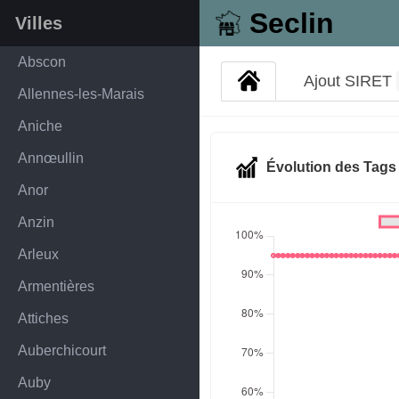
Seclin
Villes
Abscon
Ajout SIRET
Allennes-les-Marais
Aniche
Annœullin
Évolution des Tag
Anor
Anzin
Arleux
Armentières
Attiches
Auberchicourt
Auby