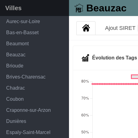
Beauzac
Villes
Aurec-sur-Loire
Ajout SIRET
Bas-en-Basset
Beaumont
Beauzac
Évolution des Tag
Brioude
Brives-Charensac
Chadrac
Coubon
Craponne-sur-Arzon
Dunières
Espaly-Saint-Marcel