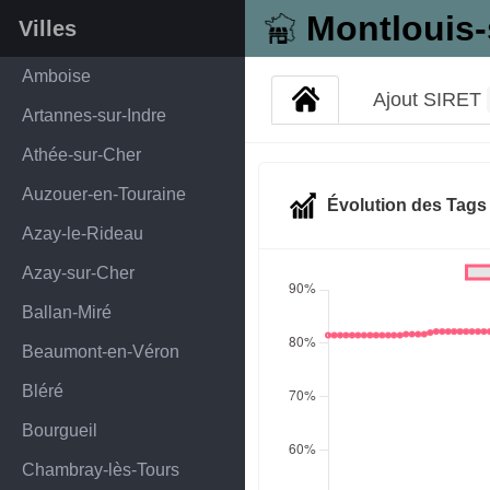
Montlouis-
Villes
Amboise
Ajout SIRET
Artannes-sur-Indre
Athée-sur-Cher
Auzouer-en-Touraine
Évolution des Tag
Azay-le-Rideau
Azay-sur-Cher
Ballan-Miré
Beaumont-en-Véron
Bléré
Bourgueil
Chambray-lès-Tours