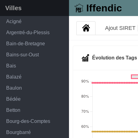
Iffendic
Villes
Acigné
Ajout SIRET
Argentré-du-Plessis
Bain-de-Bretagne
Bains-sur-Oust
Évolution des Tag
Bais
Balazé
Baulon
Bédée
Betton
Bourg-des-Comptes
Bourgbarré