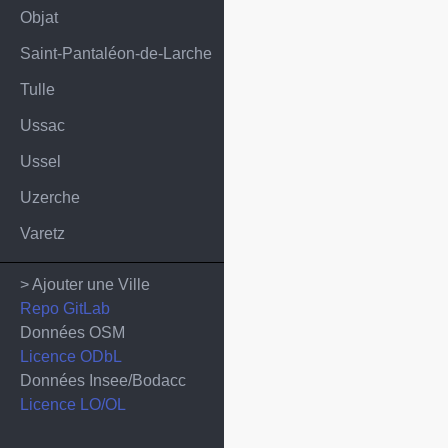
Objat
Saint-Pantaléon-de-Larche
Tulle
Ussac
Ussel
Uzerche
Varetz
> Ajouter une Ville
Repo GitLab
Données OSM
Licence ODbL
Données Insee/Bodacc
Licence LO/OL