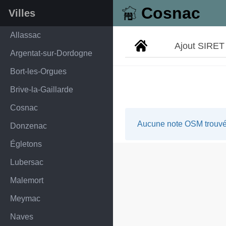
Cosnac
Villes
Allassac
Ajout SIRET
Argentat-sur-Dordogne
Bort-les-Orgues
Brive-la-Gaillarde
Cosnac
Aucune note OSM trouvée
Donzenac
Égletons
Lubersac
Malemort
Meymac
Naves