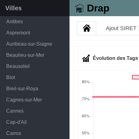
Drap
Villes
Antibes
Ajout SIRET
Aspremont
Auribeau-sur-Siagne
Beaulieu-sur-Mer
Évolution des Tag
Beausoleil
Biot
Breil-sur-Roya
Cagnes-sur-Mer
Cannes
Cap-d'Ail
Carros