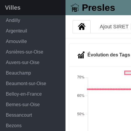
Presles
Villes
Andilly
Ajout SIRET
Argenteuil
Arnouville
Asnières-sur-Oise
Évolution des Tag
Auvers-sur-Oise
Beauchamp
Beaumont-sur-Oise
Belloy-en-France
Bernes-sur-Oise
Bessancourt
Bezons