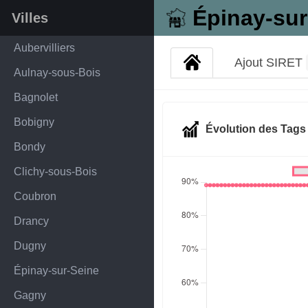
Épinay-sur
Villes
Aubervilliers
Ajout SIRET
Aulnay-sous-Bois
Bagnolet
Bobigny
Évolution des Tag
Bondy
Clichy-sous-Bois
Coubron
Drancy
Dugny
Épinay-sur-Seine
Gagny