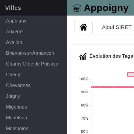
Appoigny
Villes
Appoigny
Ajout SIRET
Auxerre
Avallon
Brienon-sur-Armançon
Évolution des Tag
Charny Orée de Puisaye
Cheny
Chevannes
Joigny
Migennes
Monéteau
Montholon