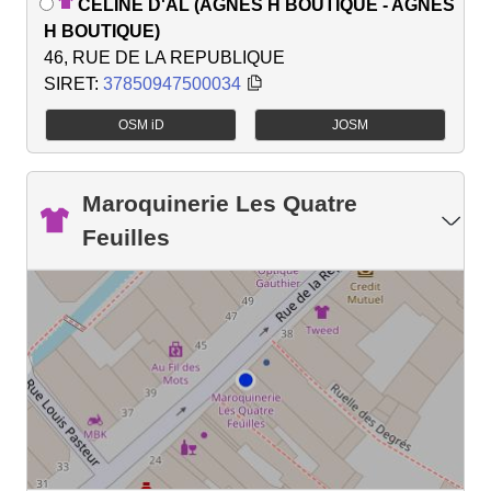
CELINE D'AL (AGNES H BOUTIQUE - AGNES
H BOUTIQUE)
46, RUE DE LA REPUBLIQUE
SIRET:
37850947500034
OSM iD
JOSM
Maroquinerie Les Quatre
Feuilles