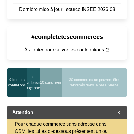
Dernière mise à jour - source INSEE 2026-08
#completetescommerces
À ajouter pour suivre les contributions
6
9 bonnes
30 commerces ne peuvent être
conflations
10 sans nom
conflations
retrouvés dans la base Sirene
moyennes
Attention
Pour chaque commerce sans adresse dans
OSM, les tuiles ci-dessous présentent un ou