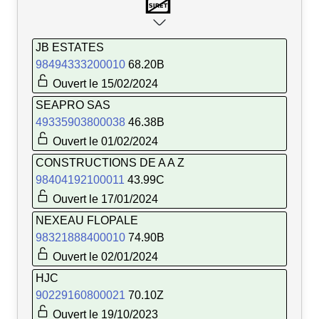
JB ESTATES
98494333200010
68.20B
Ouvert le 15/02/2024
SEAPRO SAS
49335903800038
46.38B
Ouvert le 01/02/2024
CONSTRUCTIONS DE A A Z
98404192100011
43.99C
Ouvert le 17/01/2024
NEXEAU FLOPALE
98321888400010
74.90B
Ouvert le 02/01/2024
HJC
90229160800021
70.10Z
Ouvert le 19/10/2023