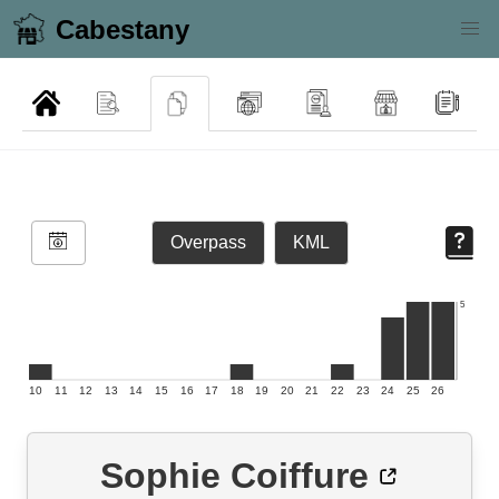
Cabestany
Overpass
KML
5
10
11
12
13
14
15
16
17
18
19
20
21
22
23
24
25
26
Sophie Coiffure