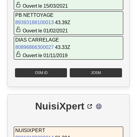
Ouvert le 15/03/2021
PB NETTOYAGE
89393188100013
43.39Z
Ouvert le 01/02/2021
DIAS CARRELAGE
80896866300027
43.33Z
Ouvert le 01/11/2019
OSM iD
JOSM
NuisiXpert
NUISIXPERT