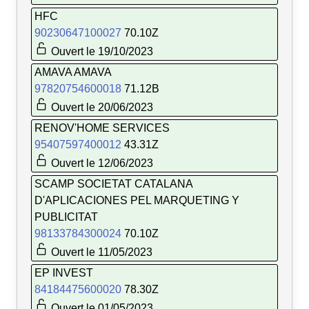
HFC
90230647100027
70.10Z
Ouvert le 19/10/2023
AMAVA AMAVA
97820754600018
71.12B
Ouvert le 20/06/2023
RENOV'HOME SERVICES
95407597400012
43.31Z
Ouvert le 12/06/2023
SCAMP SOCIETAT CATALANA
D'APLICACIONES PEL MARQUETING Y
PUBLICITAT
98133784300024
70.10Z
Ouvert le 11/05/2023
EP INVEST
84184475600020
78.30Z
Ouvert le 01/05/2023