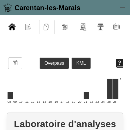
Carentan-les-Marais
Overpass
KML
3
08
09
10
11
12
13
14
15
16
17
18
19
20
21
22
23
24
25
26
Laboratoire d'analyses