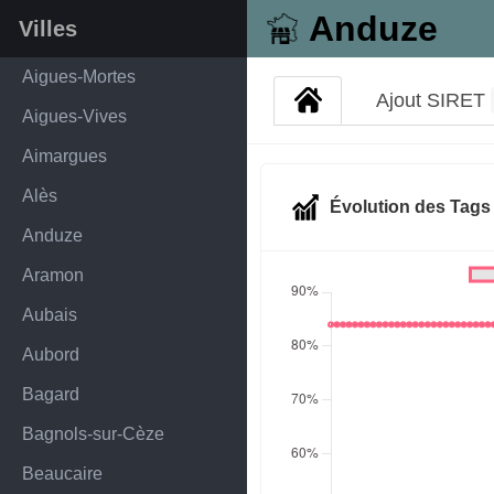
Anduze
Villes
Aigues-Mortes
Ajout SIRET
Aigues-Vives
Aimargues
Alès
Évolution des Tag
Anduze
Aramon
Aubais
Aubord
Bagard
Bagnols-sur-Cèze
Beaucaire